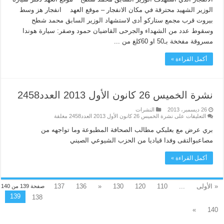
الوزير الشهيد محترقة في مكان الانفجار – موقع العهد انفجار هز وسط
بيروت قرب مجمع ستاركو أدى لاستشهاد الوزير السابق محمد شطح
وسقوط عدد من الشهداء والجرحى القاضيان حمود وصقر: سيارة هوندا
مسروقة مفخخة بـ50 او 60كلغ من ...
أكمل القراءة »
نشرة الخميس 26 كانون الأول 2013 العدد2458
26 ديسمبر، 2013
النشرات
التعليقات
على نشرة الخميس 26 كانون الأول 2013 العدد2458 مغلقة
بري عرض مع بعلبكي مطالب الصحافة المطبوعة وما تواجهه من
مصاعبوالتقى وفدا قياديا من الحزب الشيوعي الصيني
أكمل القراءة »
« الأولى
...
110
120
130
«
136
137
صفحة 139 من 140
139
138
»
140